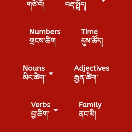
གཙོ་བོ།
བརྡ་སྤྲོད།
Numbers
Time
གྲངས་ཚིག
དུས་ཚོད།
Nouns
Adjectives
མིང་ཚིག་
རྒྱན་ཚིག་
Verbs
Family
བྱ་ཚིག་
ནང་མི།