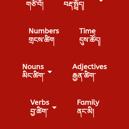
གཙོ་བོ།
བརྡ་སྤྲོད།
Numbers
Time
གྲངས་ཚིག
དུས་ཚོད།
Nouns
Adjectives
མིང་ཚིག་
རྒྱན་ཚིག་
Verbs
Family
བྱ་ཚིག་
ནང་མི།