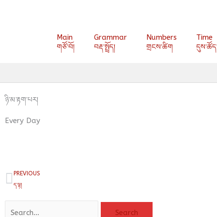
Skip
to
content
Main
Grammar
Numbers
Time
གཙོ་བོ།
བརྡ་སྤྲོད།
གྲངས་ཚིག
དུས་ཚོད
ཉི་མ་རྟག་པར།
Every Day
Prev
PREVIOUS
ད་ལྟ།
Search
Search