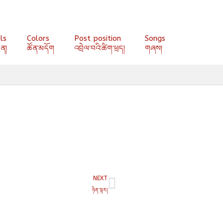
ls
Colors
Post position
Songs
ན།
ཚོན་མདོག
འབྲེལ་བའི་ཚིག་ཕྲད།
གཞས།
Next
NEXT
ཉིན་ལྟར།