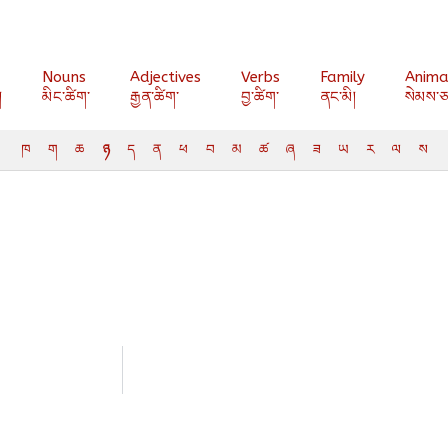
Nouns
Adjectives
Verbs
Family
Anima
།
མིང་ཚིག་
རྒྱན་ཚིག་
བྱ་ཚིག་
ནང་མི།
སེམས་ཅ
ཁ
ག
ཆ
ཉ
ད
ན
ཕ
བ
མ
ཚ
ཞ
ཟ
ཡ
ར
ལ
ས