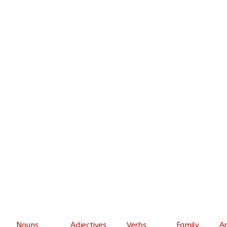
Nouns
Adjectives
Verbs
Family
A