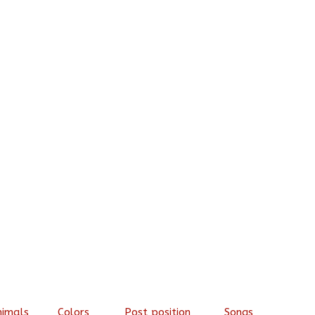
nimals
Colors
Post position
Songs