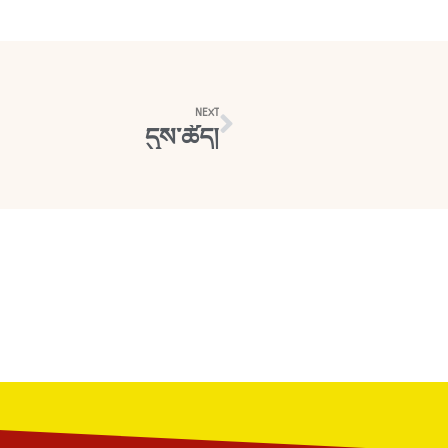
Next
NEXT
དུས་ཚོད།